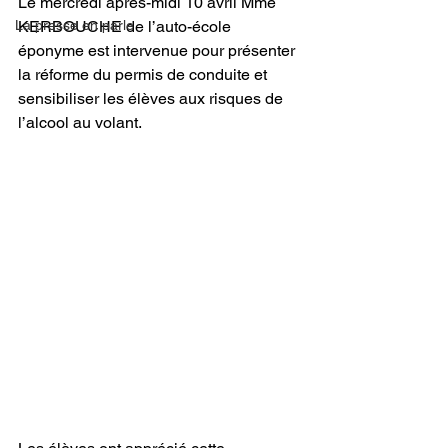
Le mercredi après-midi 10 avril Mme 
La presse en parle
KERBOUCHE de l’auto-école 
éponyme est intervenue pour présenter 
la réforme du permis de conduite et 
sensibiliser les élèves aux risques de 
l’alcool au volant.