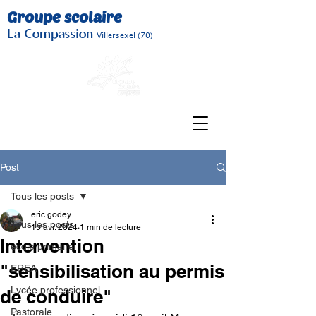
Groupe scolaire
La Compassion
Villersexel (70)
Post
Tous les posts
eric godey
Tous les posts
15 avr. 2024
1 min de lecture
Intervention
école primaire
"sensibilisation au permis
EREA
Lycée professionnel
de conduire"
Pastorale