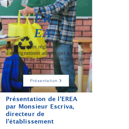
ER
EA
Établissement régional
d'enseignement adapté qui accueille
des élèves de la 6ème à la 3ème, en
demi-pension ou en internat.
Présentation
Présentation de l'EREA
par Monsieur Escriva,
directeur de
l'établissement