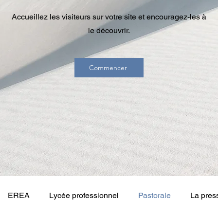
Accueillez les visiteurs sur votre site et encouragez-les à
le découvrir.
Commencer
EREA
Lycée professionnel
Pastorale
La pres