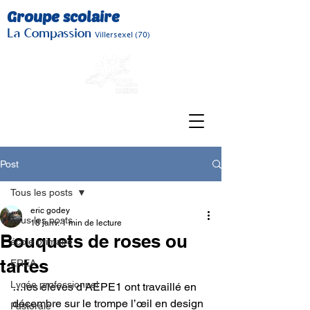
Groupe scolaire
La Compassion
Villersexel (70)
Post
Tous les posts
eric godey
Tous les posts
18 janv.
1 min de lecture
Bouquets de roses ou
école primaire
tartes
EREA
Lycée professionnel
…les élèves d’AEPE1 ont travaillé en 
décembre sur le trompe l’œil en design 
Pastorale