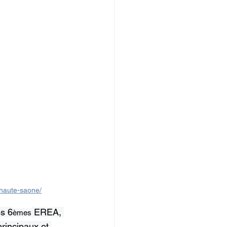
-haute-saone/
es 6
 EREA, 
èmes
rincipaux et 