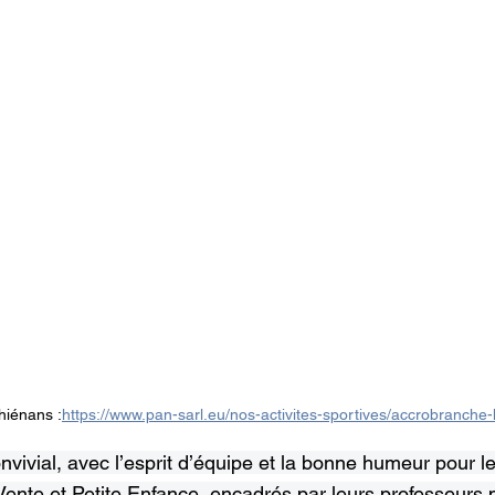
hiénans :
https://www.pan-sarl.eu/nos-activites-sportives/accrobranche
vivial, avec l’esprit d’équipe et la bonne humeur pour l
ente et Petite Enfance, encadrés par leurs professeurs p