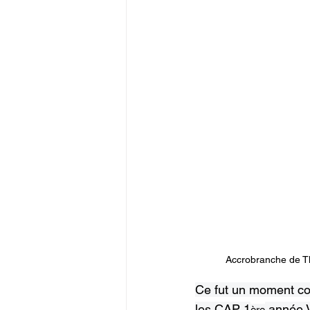
Accrobranche de T
Ce fut un moment con
les CAP 1
 année V
ère