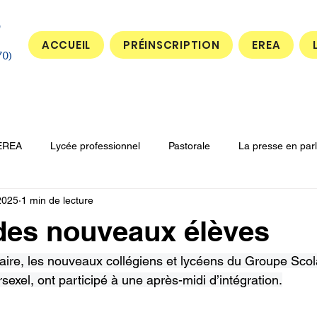
ACCUEIL
PRÉINSCRIPTION
EREA
70)
EREA
Lycée professionnel
Pastorale
La presse en par
2025
1 min de lecture
des nouveaux élèves
laire, les nouveaux collégiens et lycéens du Groupe Scol
exel, ont participé à une après-midi d’intégration.